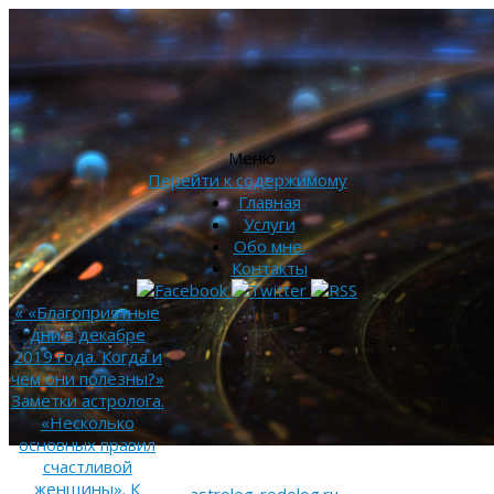
Меню
Перейти к содержимому
Главная
Услуги
Обо мне.
Контакты
«
«Благоприятные
дни в декабре
2019 года. Когда и
чем они полезны?»
Заметки астролога.
«Несколько
основных правил
счастливой
женщины». К