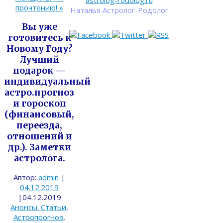
astrolog-rodolog.ru
прочтению!
»
Наталья Астролог-Родолог
Вы уже
готовитесь к
Новому Году?
Лучший
подарок —
индивидуальный
астро.прогноз
и гороскоп
(финансовый,
переезда,
отношений и
др.). Заметки
астролога.
Автор:
admin
|
04.12.2019
|
04.12.2019
Анонсы. Статьи
,
Астропрогноз
,