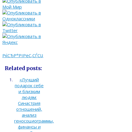
РќСЂР°РІРёС‚СЃСЏ
Related posts:
«Лучший
подарок себе
и близким
людям:
Синастрия
отношений,
анализ
геносоциограммы,
финансы и