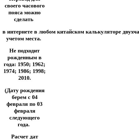
своего часового
пояса можно
сделать
в
интернете
в
любом
китайском
калькуляторе
двухч
учетом места.
Не подходит
рожденным в
года: 1950; 1962;
1974; 1986; 1998;
2010.
(Дату рождения
берем с 04
февраля по 03
февраля
следующего
года.
Расчет дат