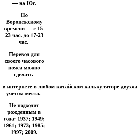
— на Юг.
По
Воронежскому
времени — с 15-
23 час. до 17-23
час.
Перевод для
своего часового
пояса можно
сделать
в
интернете
в
любом
китайском
калькуляторе
двухч
учетом места.
Не подходит
рожденным в
года: 1937; 1949;
1961; 1973; 1985;
1997; 2009.