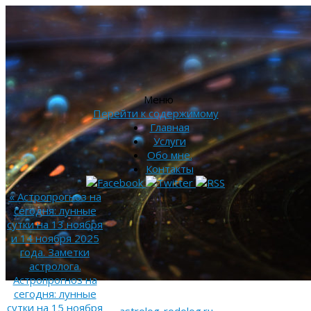
Меню
Перейти к содержимому
Главная
Услуги
Обо мне.
Контакты
«
Астропрогноз на
сегодня: лунные
сутки на 13 ноября
и 14 ноября 2025
года. Заметки
астролога.
Астропрогноз на
сегодня: лунные
сутки на 15 ноября