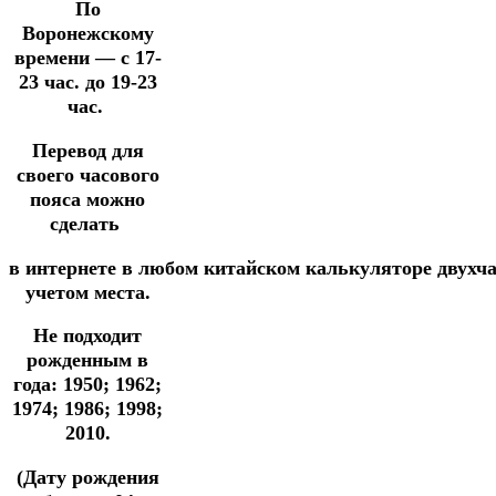
По
Воронежскому
времени — с 17-
23 час. до 19-23
час.
Перевод для
своего часового
пояса можно
сделать
в
интернете
в
любом
китайском
калькуляторе
двухч
учетом места.
Не подходит
рожденным в
года: 1950; 1962;
1974; 1986; 1998;
2010.
(Дату рождения