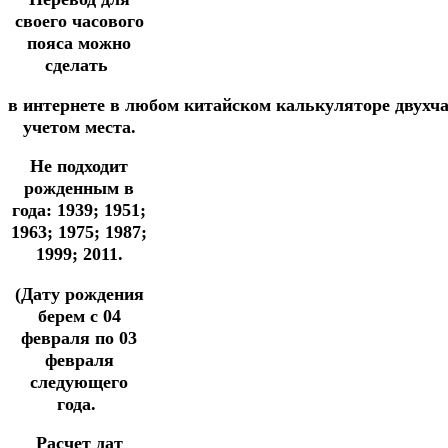
своего часового
пояса можно
сделать
в
интернете
в
любом
китайском
калькуляторе
двухч
учетом места.
Не подходит
рожденным в
года: 1939; 1951;
1963; 1975; 1987;
1999; 2011.
(Дату рождения
берем с 04
февраля
по 03
февраля
следующего
года.
Расчет дат