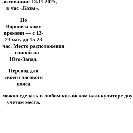
активации:
13.11.2025
,
в час
«Козы».
По
Воронежскому
времени — с 13-
23 час. до 15-23
час.
М
есто
расположения
— спиной на
Юго-Запад.
Перевод для
своего часового
пояса
можно
сделать
в
любом
китайском
калькуляторе
дву
учетом места.