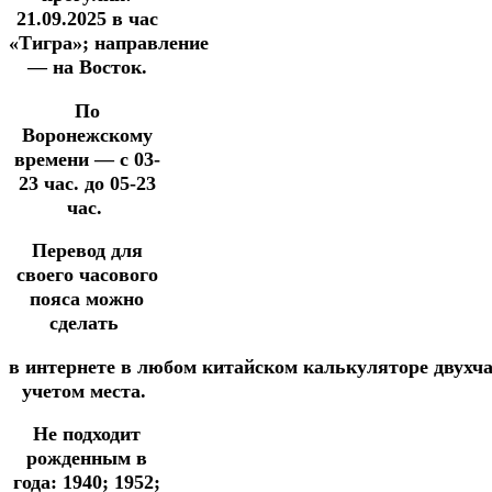
21.09.2025
в час
«Тигра»;
направление
— на Восток.
По
Воронежскому
времени — с 03-
23 час. до 05-23
час.
Перевод для
своего часового
пояса можно
сделать
в
интернете
в
любом
китайском
калькуляторе
двухч
учетом места.
Не подходит
рожденным в
года: 1940; 1952;