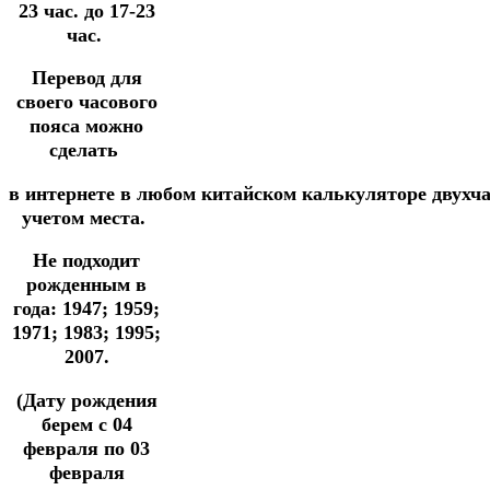
23 час. до 17-23
час.
Перевод для
своего часового
пояса можно
сделать
в
интернете
в
любом
китайском
калькуляторе
двухч
учетом места.
Не подходит
рожденным в
года: 1947; 1959;
1971; 1983; 1995;
2007.
(Дату рождения
берем с 04
февраля по 03
февраля