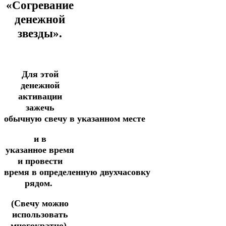
«Согревание
денежной
звезды».
Для этой
денежной
активации
зажечь
обычную
свечу
в
указанном
месте
и
в
указанное
время
и
провести
время
в
определенную
двухчасовку
рядом.
(Свечу можно
использовать
многократно).