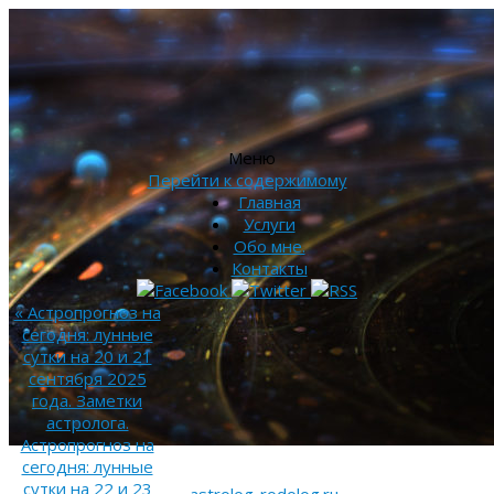
Меню
Перейти к содержимому
Главная
Услуги
Обо мне.
Контакты
«
Астропрогноз на
сегодня: лунные
сутки на 20 и 21
сентября 2025
года. Заметки
астролога.
Астропрогноз на
сегодня: лунные
сутки на 22 и 23