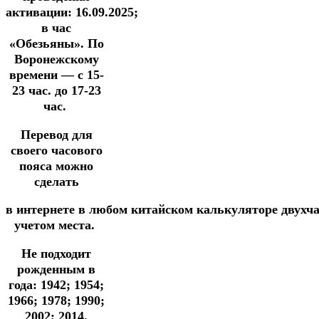
активации:
16
.09.2025
;
в час
«Обезьяны».
По
Воронежскому
времени —
с 15-
23 час. до 17-23
час.
Перевод для
своего часового
пояса можно
сделать
в
интернете
в
любом
китайском
калькуляторе
двухч
учетом места.
Не подходит
рожденным в
года: 1942; 1954;
1966; 1978; 1990;
2002; 2014.