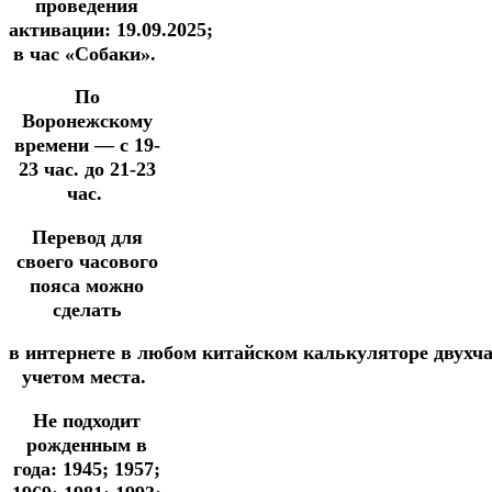
проведения
активации:
19
.09.2025
;
в час «Собаки».
По
Воронежскому
времени —
с 19-
23 час. до 21-23
час.
Перевод для
своего часового
пояса можно
сделать
в
интернете
в
любом
китайском
калькуляторе
двухч
учетом места.
Не подходит
рожденным в
года: 1945; 1957;