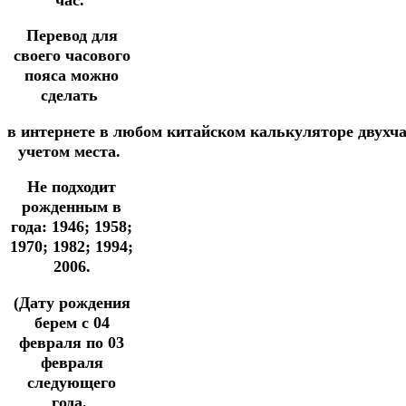
Перевод для
своего часового
пояса можно
сделать
в
интернете
в
любом
китайском
калькуляторе
двухч
учетом места.
Не подходит
рожденным в
года: 1946; 1958;
1970; 1982; 1994;
2006.
(Дату рождения
берем с 04
февраля по 03
февраля
следующего
года.