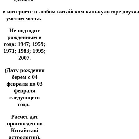
в
интернете
в
любом
китайском
калькуляторе
двухч
учетом места.
Не подходит
рожденным в
года: 1947; 1959;
1971; 1983; 1995;
2007.
(Дату рождения
берем с 04
февраля по 03
февраля
следующего
года.
Расчет дат
произведен по
Китайской
астрологии).