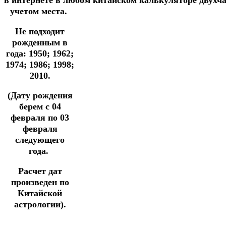
в
интернете
в
любом
китайском
калькуляторе
двухч
учетом места.
Не подходит
рожденным в
года: 1950; 1962;
1974; 1986; 1998;
2010.
(Дату рождения
берем с 04
февраля по 03
февраля
следующего
года.
Расчет дат
произведен по
Китайской
астрологии).