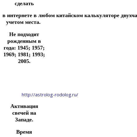
сделать
в
интернете
в
любом
китайском
калькуляторе
двухч
учетом места.
Не подходит
рожденным в
года: 1945; 1957;
1969; 1981; 1993;
2005.
http://astrolog-rodolog.ru/
Активация
свечей на
Западе.
Время