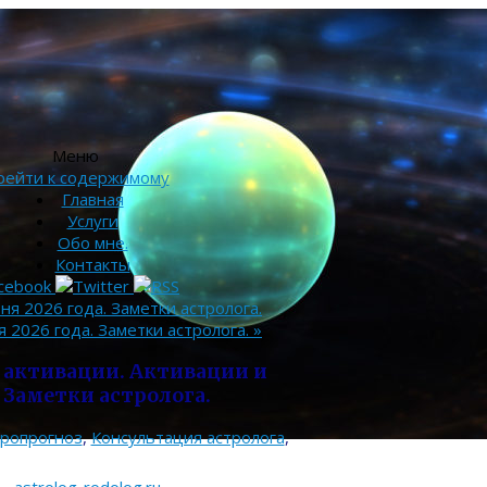
Меню
рейти к содержимому
Главная
Услуги
Обо мне.
Контакты
ня 2026 года. Заметки астролога.
я 2026 года. Заметки астролога.
»
е активации. Активации и
 Заметки астролога.
тропрогноз
,
Консультация астролога
,