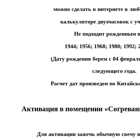
можно
сделать
в
интернете
в
лю
калькуляторе
двухчасовок
с у
Не подходит рожденным в
1944;
1956; 1968; 1980; 1992; 
(Дату рождения берем с 04 февра
следующего года.
Расчет дат произведен по Китайск
Акт
ивация в помещении «Согревани
Для
а
ктивации
зажечь
обычную
свечу