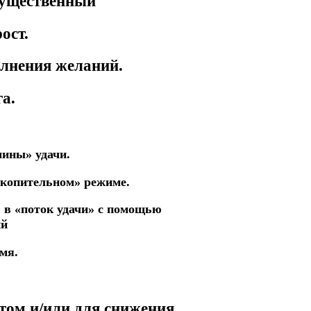
мущественный
ост.
олнения желаний.
а.
мины» удачи.
акопительном» режиме.
ь в «поток удачи» с помощью
ий
мя.
том и/или для снижения