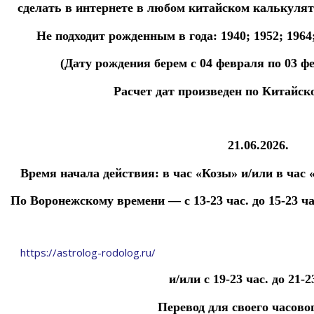
сделать
в
интернете
в
любом
китайском
калькуля
Не подходит рожденным в года:
1940; 1952; 1964
(Дату рождения берем с 04 февраля
по 03 ф
Расчет дат произведен по Китайск
21.06.2026.
Время начала действия:
в час «Козы»
и/или в час 
По Воронежскому времени —
с 13-23 час. до 15-23 ч
https://astrolog-rodolog.ru/
и/или с 19-23 час. до 21-2
Перевод для своего часово