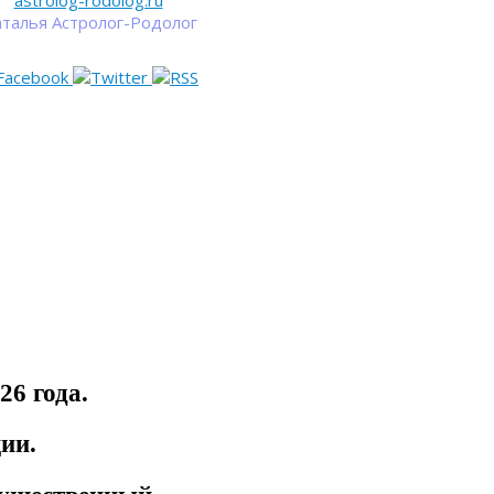
astrolog-rodolog.ru
талья Астролог-Родолог
26 года.
ции.