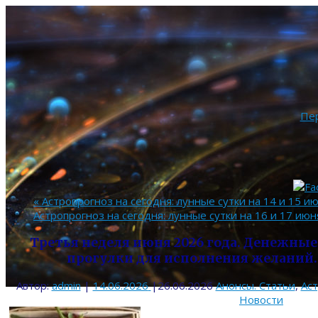
Пе
«
Астропрогноз на сегодня: лунные сутки на 14 и 15 ию
Астропрогноз на сегодня: лунные сутки на 16 и 17 июн
Третья неделя июня 2026 года. Денежны
прогулки для исполнения желаний.
Автор:
admin
|
14.06.2026
|
26.06.2026
Анонсы. Статьи
,
Ас
Новости