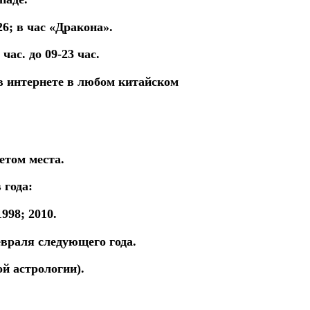
26
; в час «Дракона».
ас. до 09-23 час.
в
интернете
в
любом
китайском
четом места.
 года:
1998; 2010.
евраля следующего года.
ой астрологии).