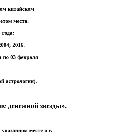
бом
китайском
четом места.
 года:
2004; 2016.
ля
по 03 февраля
ой астрологии).
е денежной звезды».
в
указанном
месте
и
в