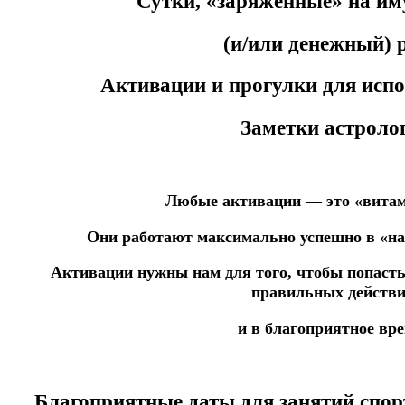
Сутки, «заряженные» на и
(и/или денежный) р
Активации и прогулки для исп
Заметки астролог
Любые активации — это «вита
Они работают максимально успешно в «н
Активации нужны нам
для того, чтобы попаст
правильных действ
и в благоприятное вре
Благоприятные даты для занятий спор