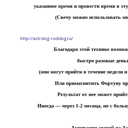
указанное
время
и
провести
время
в
эт
(Свечу можно использовать мн
http://astrolog-rodolog.ru/
Благодаря этой технике возмо
быстро
разовые день
(они могут прийти в течение недели 
Или примагнитить Фортуну п
Результат от нее может прийт
Иногда — через 1-2 месяца, но с боль
Активация свечей на За