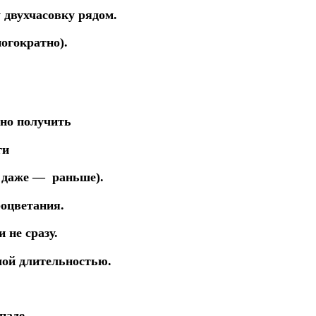
у
двухчасовку рядом.
огократно).
жно получить
ги
и
даже — раньше).
роцветания.
и не сразу.
шой длительностью.
паде.