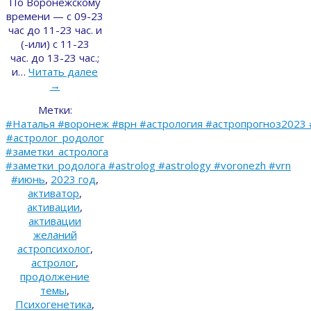
По Воронежскому
времени — с 09-23
час до 11-23 час. и
(-или) с 11-23
час. до 13-23 час.;
и…
Читать далее
→
Метки:
#Наталья #воронеж #врн #астрология #астропрогноз2023 
#астролог_родолог
#заметки_астролога
#заметки_родолога #astrolog #astrology #voronezh #vrn
#июнь
,
2023 год
,
активатор
,
активации
,
активации
желаний
астропсихолог
,
астролог
,
продолжение
темы
,
Психогенетика
,