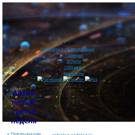
Меню
Перейти к содержимому
Главная
Услуги
Обо мне.
Контакты
Архив
метки:
третья
неделя
«
Предыдущие