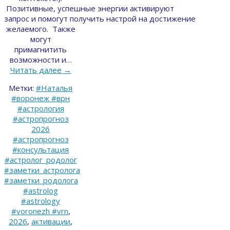
Позитивные, успешные энергии активируют
запрос и помогут получить настрой на достижение
желаемого. Также
могут
примагнитить
возможности и…
Читать далее
→
Метки:
#Наталья
#воронеж #врн
#астрология
#астропрогноз
2026
#астропрогноз
#консультация
#астролог_родолог
#заметки_астролога
#заметки_родолога
#astrolog
#astrology
#voronezh #vrn
,
2026
,
активации
,