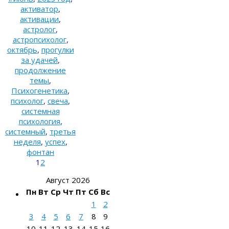
активатор
,
активации
,
астролог
,
астропсихолог
,
октябрь
,
прогулки
за удачей
,
продолжение
темы
,
Психогенетика
,
психолог
,
свеча
,
системная
психология
,
системный
,
третья
неделя
,
успех
,
фонтан
1
2
Август 2026
Пн
Вт
Ср
Чт
Пт
Сб
Вс
1
2
3
4
5
6
7
8
9
10
11
12
13
14
15
16