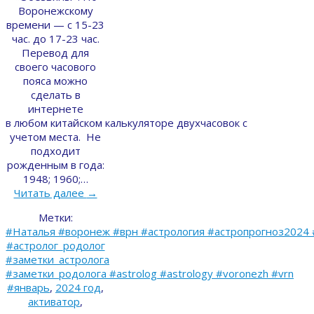
Воронежскому
времени — с 15-23
час. до 17-23 час.
Перевод для
своего часового
пояса можно
сделать в
интернете
в любом китайском калькуляторе двухчасовок с
учетом места. Не
подходит
рожденным в года:
1948; 1960;…
Читать далее
→
Метки:
#Наталья #воронеж #врн #астрология #астропрогноз2024 
#астролог_родолог
#заметки_астролога
#заметки_родолога #astrolog #astrology #voronezh #vrn
#январь
,
2024 год
,
активатор
,