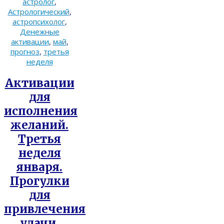
астролог
,
Астрологический
,
астропсихолог
,
Денежные
активации
,
май
,
прогноз
,
третья
неделя
Активации
для
исполнения
желаний.
Третья
неделя
января.
Прогулки
для
привлечения
удачи.