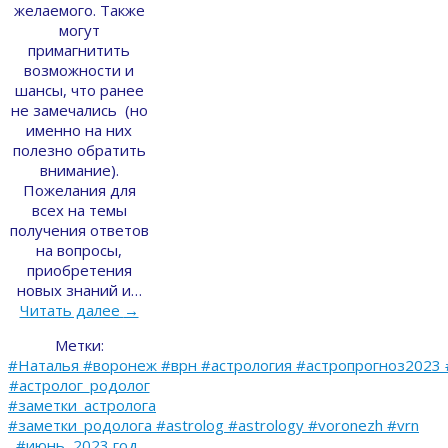
желаемого. Также
могут
примагнитить
возможности и
шансы, что ранее
не замечались (но
именно на них
полезно обратить
внимание).
Пожелания для
всех на темы
получения ответов
на вопросы,
приобретения
новых знаний и…
Читать далее
→
Метки:
#Наталья #воронеж #врн #астрология #астропрогноз2023 
#астролог_родолог
#заметки_астролога
#заметки_родолога #astrolog #astrology #voronezh #vrn
#июнь
,
2023 год
,