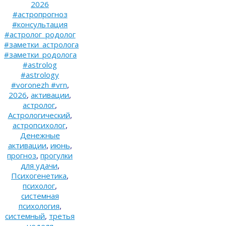
2026
#астропрогноз
#консультация
#астролог_родолог
#заметки_астролога
#заметки_родолога
#astrolog
#astrology
#voronezh #vrn
,
2026
,
активации
,
астролог
,
Астрологический
,
астропсихолог
,
Денежные
активации
,
июнь
,
прогноз
,
прогулки
для удачи
,
Психогенетика
,
психолог
,
системная
психология
,
системный
,
третья
неделя