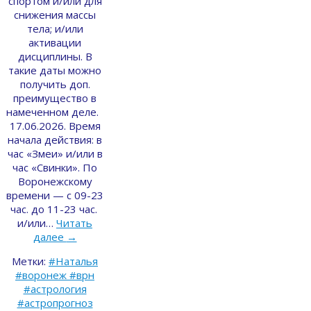
спортом и/или для
снижения массы
тела; и/или
активации
дисциплины. В
такие даты можно
получить доп.
преимущество в
намеченном деле.
17.06.2026. Время
начала действия: в
час «Змеи» и/или в
час «Свинки». По
Воронежскому
времени — с 09-23
час. до 11-23 час.
и/или…
Читать
далее
→
Метки:
#Наталья
#воронеж #врн
#астрология
#астропрогноз