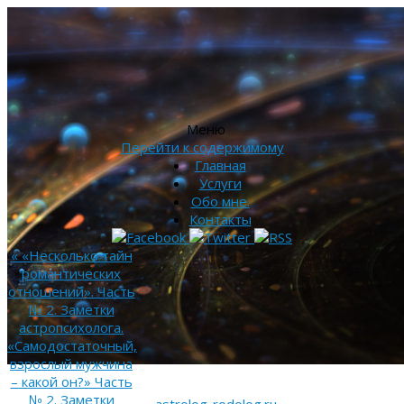
Меню
Перейти к содержимому
Главная
Услуги
Обо мне.
Контакты
«
«Несколько тайн
романтических
отношений». Часть
№ 2. Заметки
астропсихолога.
«Самодостаточный,
взрослый мужчина
– какой он?» Часть
№ 2. Заметки