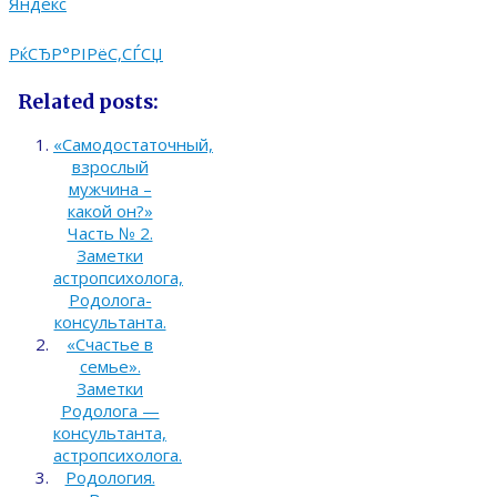
РќСЂР°РІРёС‚СЃСЏ
Related posts:
«Самодостаточный,
взрослый
мужчина –
какой он?»
Часть № 2.
Заметки
астропсихолога,
Родолога-
консультанта.
«Счастье в
семье».
Заметки
Родолога —
консультанта,
астропсихолога.
Родология.