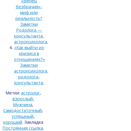
«Венец
безбрачия»-
миф или
реальность?
Заметки
Родолога —
консультанта,
астропсихолога.
«Как выйти из
кризиса в
отношениях?»
Заметки
астропсихолога,
родолога-
консультанта.
Метки:
астролог
,
взрослый
,
Мужчина
,
Самодостаточный
,
успешный
,
хороший
.
Закладка
Постоянная ссылка
.