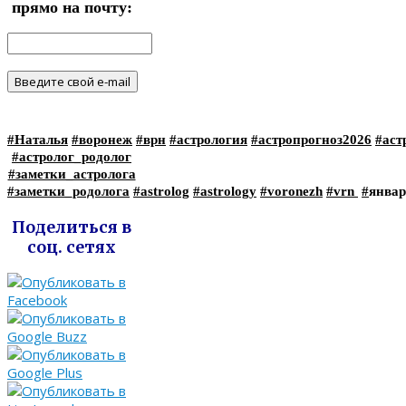
прямо на почту:
#Наталья
#воронеж
#врн
#астрология
#астропрогноз2026
#аст
#астролог_родолог
#заметки_астролога
#заметки_родолога
#astrolog
#astrology
#voronezh
#vrn
#
январ
Поделиться в
соц. сетях