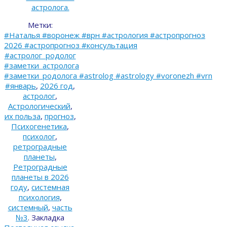
астролога.
Метки:
#Наталья #воронеж #врн #астрология #астропрогноз
2026 #астропрогноз #консультация
#астролог_родолог
#заметки_астролога
#заметки_родолога #astrolog #astrology #voronezh #vrn
#январь
,
2026 год
,
астролог
,
Астрологический
,
их польза
,
прогноз
,
Психогенетика
,
психолог
,
ретроградные
планеты
,
Ретроградные
планеты в 2026
году
,
системная
психология
,
системный
,
часть
№3
.
Закладка