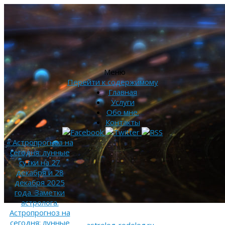
Меню
Перейти к содержимому
Главная
Услуги
Обо мне.
Контакты
«
Астропрогноз на
сегодня: лунные
сутки на 27
декабря и 28
декабря 2025
года. Заметки
астролога.
Астропрогноз на
сегодня: лунные