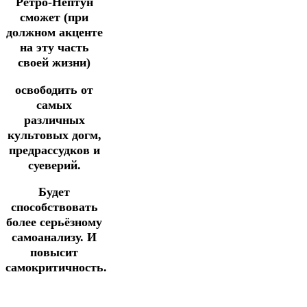
Ретро-Нептун
сможет (при
должном акценте
на эту часть
своей жизни)
освободить от
самых
различных
культовых догм,
предрассудков и
суеверий.
Будет
способствовать
более серьёзному
самоанализу.
И
повысит
самокритичность.