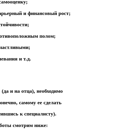
самооценку;
арьерный и финансовый рост;
стойчивости;
ротивоположным полом;
счастливыми;
евания и т.д.
(да и на отца), необходимо
онечно, самому ее сделать
тившись к специалисту).
боты смотрим ниже: