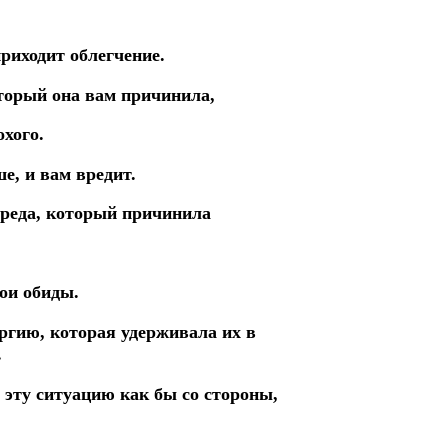
риходит облегчение.
оторый она вам причинила,
охого.
ше, и вам вредит.
вреда, который причинила
вои обиды.
ергию, которая удерживала их в
.
 эту ситуацию как бы со стороны,