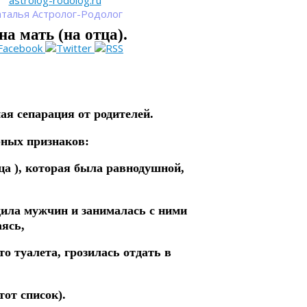
astrolog-rodolog.ru
талья Астролог-Родолог
а мать (на отца).
ая сепарация от родителей.
ерных
признаков:
тца ), которая была равнодушной,
.
дила мужчин и занималась с ними
аясь,
то туалета, грозилась отдать в
от список).