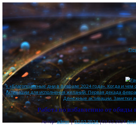
Пе
«
«Благоприятные дни в феврале 2024 года». Когда и чем 
Активации для исполнения желаний. Первая декада феврал
Денежные активации. Заметки а
Работа по избавлению от обиды н
Автор:
admin
|
02.02.2024
|
03.02.2024
Ано