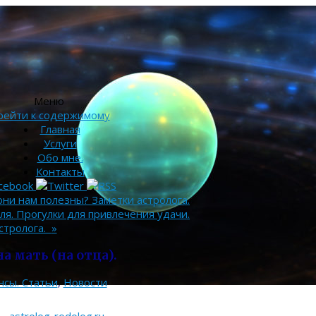
Меню
рейти к содержимому
Главная
Услуги
Обо мне.
Контакты
они нам полезны? Заметки астролога.
я. Прогулки для привлечения удачи.
стролога.
»
а мать (на отца).
нсы. Статьи
,
Новости