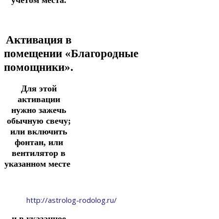
учетом места.
Активация в
помещении
«Благородные
помощники».
Для этой
активации
нужно зажечь
обычную свечу;
или включить
фонтан,
или
вентилятор в
указанном
месте
http://astrolog-rodolog.ru/
и в
указанное