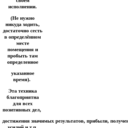
своем
исполнении.
(Не нужно
никуда ходить,
достаточно сесть
в определённом
месте
помещения
и
пробыть там
определенное
указанное
время).
Эта техника
благоприятна
для всех
позитивных дел,
достижения
значимых
результатов,
прибыли,
получе
усилий и т.п.