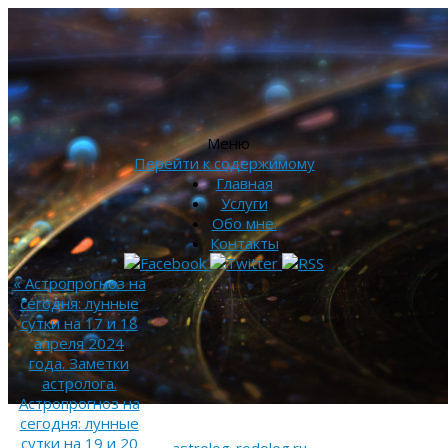
Меню
Перейти к содержимому
Главная
Услуги
Обо мне.
Контакты
«
Астропрогноз на
сегодня: лунные
сутки на 17 и 18
апреля 2024
года. Заметки
астролога.
Астропрогноз на
сегодня: лунные
сутки на 19 и 20