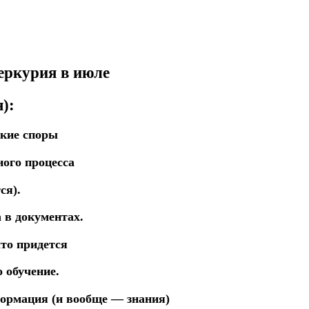
еркурия в июле
):
кие споры
ного процесса
ся).
 в документах.
то придется
 обучение.
формация (и вообще — знания)