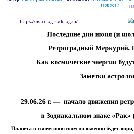
Новости
На
https://astrolog-rodolog.ru/
Последние дни июня (и июль
Ретроградный Меркурий. 
Как космические энергии будут
Заметки астролог
29.06.26 г. —
начало движения
рет
в Зодиакальном знаке «Рак» (п
Планета в своем попятном положении будет «при