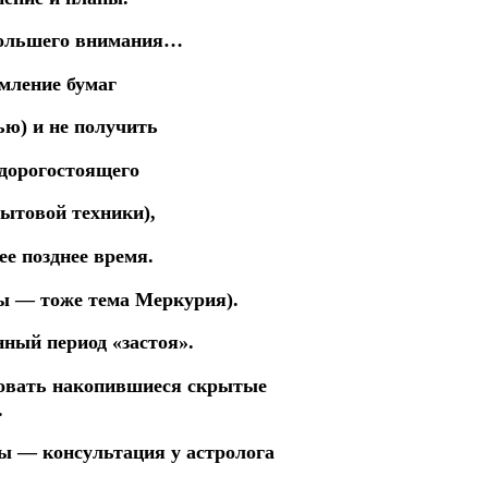
большего внимания…
мление бумаг
ью) и
не получить
 дорогостоящего
бытовой техники),
ее позднее время.
вы — тоже тема Меркурия).
нный период «застоя».
ровать накопившиеся скрытые
.
мы — консультация
у астролога