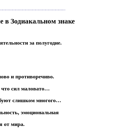
……………………………………………………
ие в Зодиакальном знаке
ятельности за полугодие.
ново
и противоречиво.
, что сил маловато…
ребуют слишком многого…
льность,
эмоциональная
я от мира.