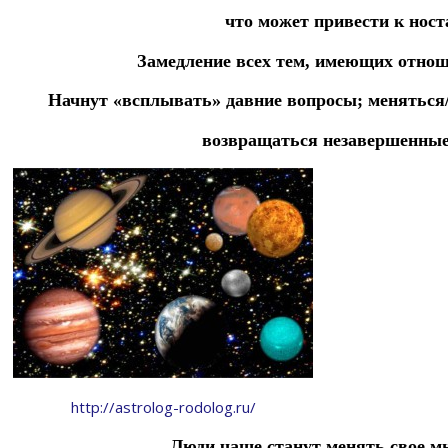
что может привести к нос
Замедление всех тем, имеющих отно
Начнут «всплывать» давние вопросы;
меняться
возвращаться незавершенные
http://astrolog-rodolog.ru/
Люди чаще станут менять свое м