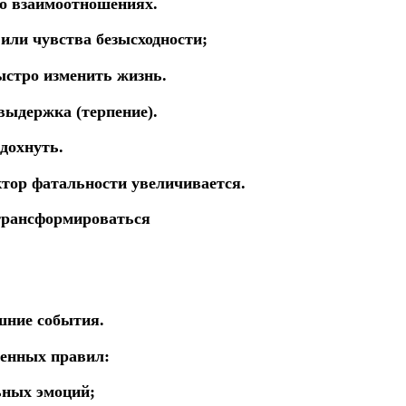
о взаимоотношениях.
или чувства безысходности;
ыстро изменить жизнь.
 выдержка (терпение).
дохнуть.
актор фатальности
увеличивается.
ь трансформироваться
шние события.
енных правил:
ьных эмоций;