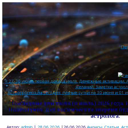
Пе
«
27-30 июня, первая декада июля. Денежные активации. А
желаний. Заметки астрол
Астропрогноз на сегодня: лунные сутки на 30 июня и 01 
Последние дни июня (и июль) 2026 года
Полнолуние. Как космические энергии буд
астролога.
Автор:
admin
|
28.06.2026
|
26.06.2026
Анонсы. Статьи
,
Ас