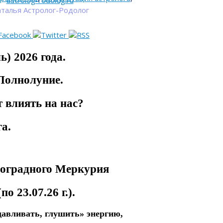
astrolog-rodolog.ru
талья Астролог-Родолог
) 2026 года.
Полнолуние.
 влиять на нас?
а.
роградного Меркурия
о 23.07.26 г.).
давливать, глушить» энергию,