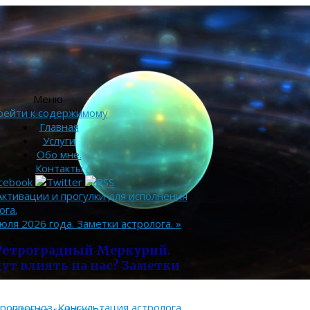
Меню
рейти к содержимому
Главная
Услуги
Обо мне.
Контакты
ктивации и прогулки для исполнения
ога.
июля 2026 года. Заметки астролога.
»
. Ретроградный Меркурий.
ут влиять на нас? Заметки
тропрогноз
,
Консультация астролога
,