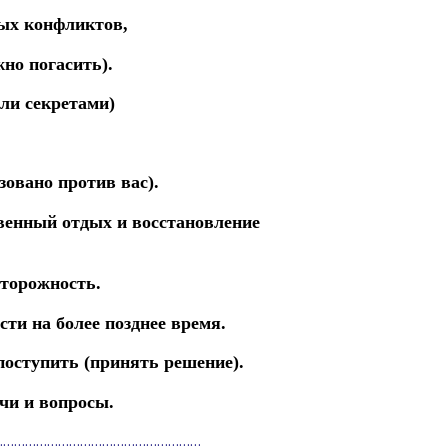
ных конфликтов,
жно погасить).
ли секретами)
;
зовано против вас).
твенный отдых и восстановление
сторожность.
сти на более позднее
время.
поступить (принять решение).
ачи и вопросы.
…………………………………………………