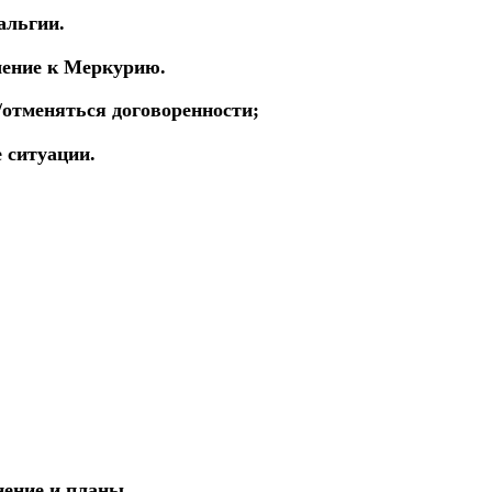
тальгии.
шение к Меркурию.
/отменяться договоренности;
 ситуации.
нение и планы.