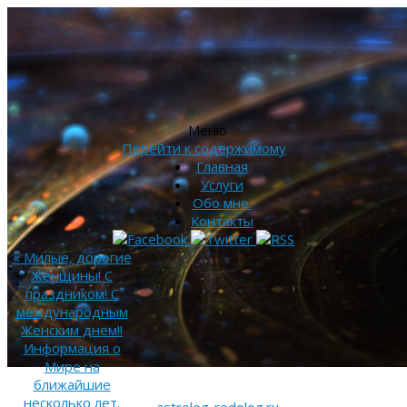
Меню
Перейти к содержимому
Главная
Услуги
Обо мне.
Контакты
«
Милые, дорогие
Женщины! С
праздником! С
международным
Женским днем!!
Информация о
Мире на
ближайшие
несколько лет.