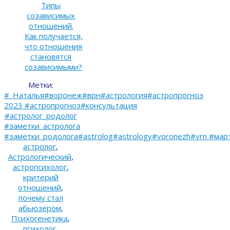
Типы
созависимых
отношений.
Как получается,
что отношения
становятся
созависимыми?
Метки:
#_Наталья#воронеж#врн#астрология#астропрогноз
2023 #астропрогноз#консультация
#астролог_родолог
#заметки_астролога
#заметки_родолога#astrolog#astrology#voronezh#vrn #мар
астролог
,
Астрологический
,
астропсихолог
,
критерий
отношений
,
почему стал
абьюзером
,
Психогенетика
,
психолог
,