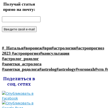
Получай статьи
прямо на почту:
#_Наталья
#воронеж
#врн
#астрология
#астропрогноз
2023
#астропрогноз
#консультация
#астролог_родолог
#заметки_астролога
#заметки_родолога
#astrolog
#astrology
#voronezh
#vrn
#
Поделиться в
соц. сетях