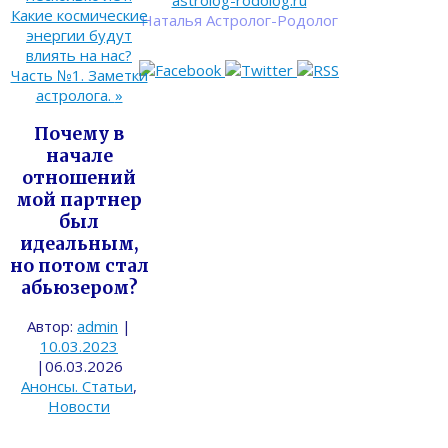
astrolog-rodolog.ru
Какие космические
Наталья Астролог-Родолог
энергии будут
влиять на нас?
Часть №1. Заметки
астролога.
»
Почему в
начале
отношений
мой партнер
был
идеальным,
но потом стал
абьюзером?
Автор:
admin
|
10.03.2023
|
06.03.2026
Анонсы. Статьи
,
Новости