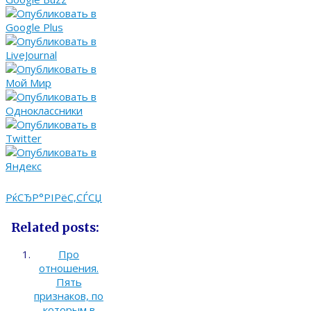
РќСЂР°РІРёС‚СЃСЏ
Related posts:
Про
отношения.
Пять
признаков, по
которым в