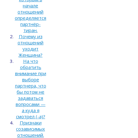
начале
отношений
определяется
партнёр-
тиран.
Почему из
отношений
уходит
Женщина?
На что
обратить
внимание при
выборе
партнера, что
бы потом не
задаваться
вопросами —
а куда я
смотрел (-а)?
Признаки
созависимых
отношений.