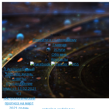
Меню
Перейти к содержимому
Главная
Услуги
Обо мне.
Контакты
«
Ассоциативный
тест про жизнь.
Ответы.
(Продолжение
темы от 13.02.2021
г.)
«Астрологический
прогноз на март
2021 года».