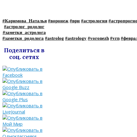
#Каримова_Наталья
#воронеж
#врн
#астрология
#астропрогн
#астролог_родолог
#заметки_астролога
#заметки_родолога
#astrolog
#astrology
#voronezh
#vrn
#февра
Поделиться в
соц. сетях