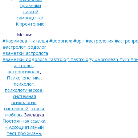
признаки
низкой
самооценки.
К прочтению!
Метки:
#Каримова_Наталья #воронеж #врн #астрология #астропро
#астролог_родолог
#заметки_астролога
#заметки_родолога #astrolog #astrology #voronezh #vrn #я
астролог
,
астропсихолог
,
Психогенетика
,
психолог
,
психологическое
,
системная
психология
,
системный
,
этапы.
любовь
.
Закладка
Постоянная ссылка
.
«
Ассоциативный
тест про жизнь.