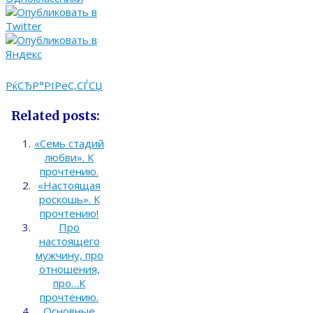
РќСЂР°РІРёС‚СЃСЏ
Related posts:
«Семь стадий
любви». К
прочтению.
«Настоящая
pоскошь». К
прочтению!
Про
настоящего
мужчину, про
отношения,
про…К
прочтению.
Основные