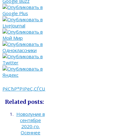
РќСЂР°РІРёС‚СЃСЏ
Related posts:
Новолуние в
сентябре
2020-го.
Осеннее