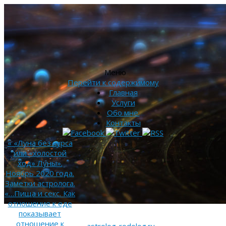
Меню
Перейти к содержимому
Главная
Услуги
Обо мне.
Контакты
«
«Луна без курса
или «холостой
ход» Луны».
Ноябрь 2020 года.
Заметки астролога.
«…Пища и секс. Как
отношение к еде
показывает
отношение к