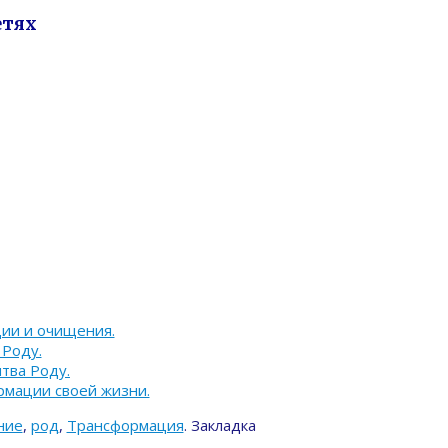
етях
ии и очищения.
Роду.
тва Роду.
рмации своей жизни.
ние
,
род
,
Трансформация
.
Закладка