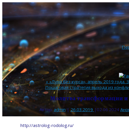
Пе
«
«Луна без курса», апрель 2019 года. 
Пошаговая стратегия выхода из конфл
Молитва трансформации и
Автор:
admin
|
26.03.2019
|
02.06.2024
Ано
http://astrolog-rodolog.ru/