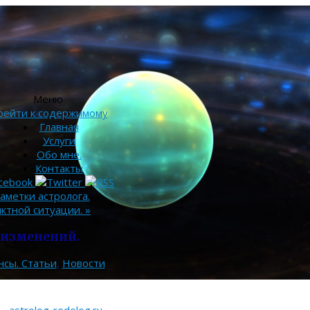
Меню
рейти к содержимому
Главная
Услуги
Обо мне.
Контакты
Заметки астролога.
иктной ситуации.
»
 изменений.
нсы. Статьи
,
Новости