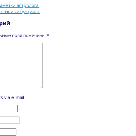
Заметки астролога.
иктной ситуации.
»
рий
ьные поля помечены
*
s via e-mail