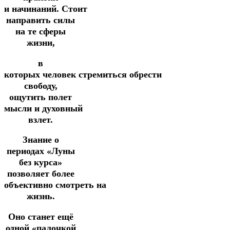
и
начинаний.
Стоит
направить силы
на те сферы
жизни,
в
которых
человек
стремиться
обрести
свободу,
ощутить
полет
мысли
и
духовный
взлет.
Знание о
периодах «Луны
без курса»
позволяет более
объективно
смотреть
на
жизнь.
О
но станет ещё
одной «палочкой