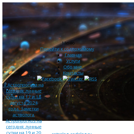
Меню
Перейти к содержимому
Главная
Услуги
Обо мне.
Контакты
«
Астропрогноз на
сегодня: лунные
сутки на 17 и 18
августа 2024
года. Заметки
астролога.
Астропрогноз на
сегодня: лунные
сутки на 19 и 20