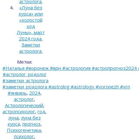
астролога.
«Луна без
курса» или
«холостой
ход
Луны», март
2024 года.
Заметки
астролога.
Метки:
#Наталья #воронеж #врн #астрология #астропрогноз2024 
#астролог_родолог
#заметки_астролога
#заметки_родолога #astrolog #astrology #voronezh #vrn
#январь
,
2024
,
астролог
,
Астрологический
,
астропсихолог
,
год
,
луна
,
луна без
курса
,
прогноз
,
Психогенетика
,
психолог
,