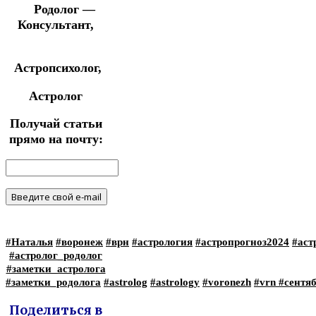
Родолог —
Консультант,
Астропсихолог,
Астролог
Получай статьи
прямо на почту:
#Наталья
#воронеж
#врн
#астрология
#астропрогноз2024
#аст
#астролог_родолог
#заметки_астролога
#заметки_родолога
#astrolog
#astrology
#voronezh
#vrn
#сентя
Поделиться в