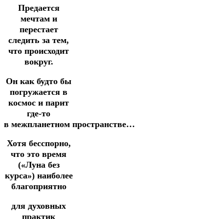
Предается
мечтам и
перестает
следить за тем,
что происходит
вокруг.
Он как будто бы
погружается в
космос и парит
где-то
в
межпланетном
пространстве…
Хотя бесспорно,
что это время
(«Луна без
курса») наиболее
благоприятно
д
ля духовных
практик