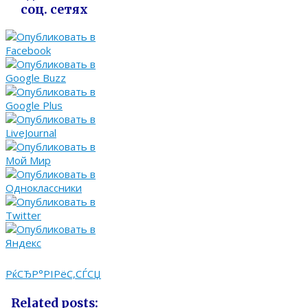
соц. сетях
РќСЂР°РІРёС‚СЃСЏ
Related posts: