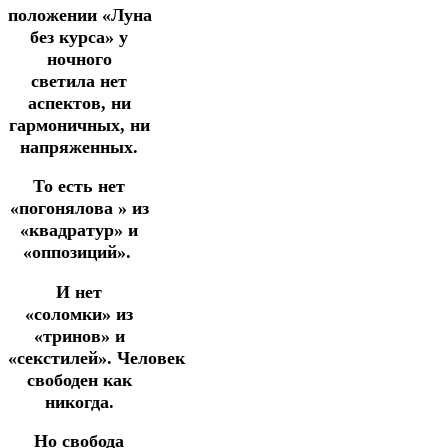
положении «Луна
без курса» у
ночного
светила нет
аспектов, ни
гармоничных,
ни
напряженных.
То есть нет
«погонялова » из
«квадратур» и
«оппозиций».
И нет
«соломки» из
«тринов» и
«секстилей».
Человек
свободен как
никогда.
Но свобода