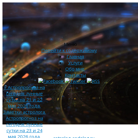
Меню
Перейти к содержимому
Главная
Услуги
Обо мне.
Контакты
«
Астропрогноз на
сегодня: лунные
сутки на 21 и 22
мая 2026 года.
Заметки астролога.
Астропрогноз на
сегодня: лунные
сутки на 23 и 24
мая 2026 года.