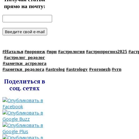
прямо на почту:
#Наталья
#воронеж
#врн
#астрология
#астропрогноз2025
#аст
#астролог_родолог
#заметки_астролога
#заметки_родолога
#astrolog
#astrology
#voronezh
#vrn
Поделиться в
соц. сетях