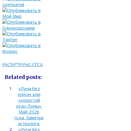
РќСЂР°РІРёС‚СЃСЏ
Related posts:
«Луна без
курса» или
«холостой
ход» Луны».
Май 2026
года. Заметки
астролога.
«Луна без