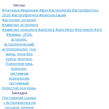
Метки:
#Наталья #воронеж #врн #астрология #астропрогноз
2026 #астропрогноз #консультация
#астролог_родолог
#заметки_астролога
#заметки_родолога #astrolog #astrology #voronezh #vrn
#январь
,
2026
,
астролог
,
Астрологический
,
астропсихолог
,
год
,
июнь
,
луна без
курса
,
прогноз
,
Психогенетика
,
психолог
,
системная
психология
,
системный
,
Холостой ход луны
.
Закладка
Постоянная ссылка
.
«
Астропрогноз на
сегодня: лунные