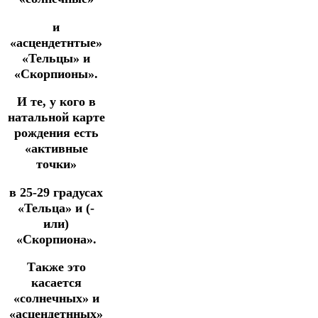
и
«асцендетнтые»
«Тельцы» и
«Скорпионы».
И те, у кого в
натальной карте
рождения есть
«активные
точки»
в 25-29 градусах
«Тельца» и (-
или)
«Скорпиона».
Также это
касается
«солнечных» и
«асцендетнных»