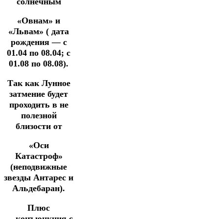
солнечным
«Овнам» и
«Львам» ( дата
рождения — с
01.04 по 08.04; с
01.08 по 08.08).
Так как Лунное
затмение будет
проходить в не
полезной
близости от
«Оси
Катастроф»
(неподвижные
звезды Антарес и
Альдебаран).
Плюс
— конъюнкция с