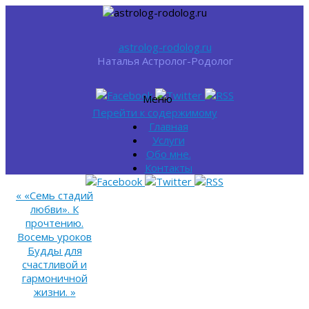
astrolog-rodolog.ru
Наталья Астролог-Родолог
Меню
Перейти к содержимому
Главная
Услуги
Обо мне.
Контакты
«
«Семь стадий
любви». К
прочтению.
Восемь уроков
Будды для
счастливой и
гармоничной
жизни.
»