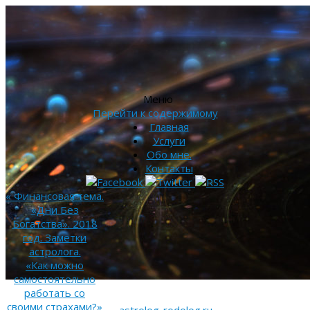
Меню
Перейти к содержимому
Главная
Услуги
Обо мне.
Контакты
«
Финансовая тема.
«Дни Без
Богатства». 2018
год. Заметки
астролога.
«Как можно
самостоятельно
работать со
своими страхами?»