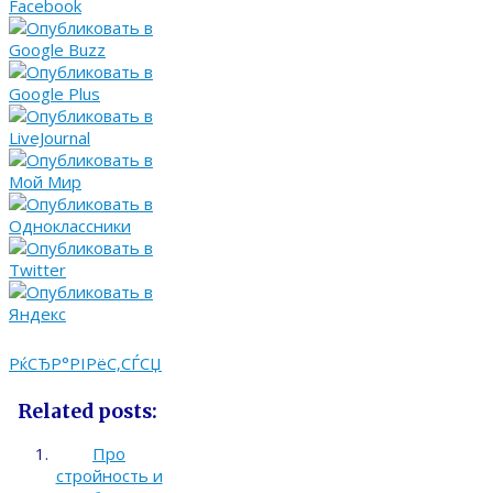
РќСЂР°РІРёС‚СЃСЏ
Related posts:
Про
стройность и