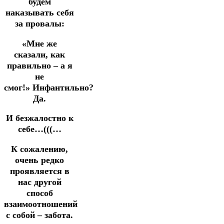
будем
наказывать себя
за провалы:
«Мне же
сказали, как
правильно – а я
не
смог!»
Инфантильно?
Да.
И безжалостно к
себе…(((…
К сожалению,
очень редко
проявляется в
нас другой
способ
взаимоотношений
с собой – забота.