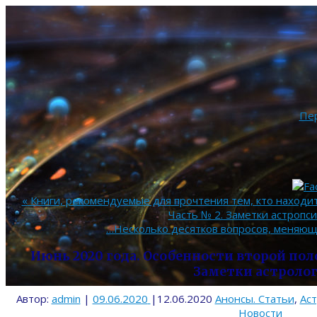
Пе
«
Книги, рекомендуемые для прочтения тем, кто находи
Часть № 2. Заметки астропси
…Несколько десятков вопросов, меняю
Июнь 2020 года. Особенности второй по
Заметки астролог
Автор:
admin
|
09.06.2020
|
12.06.2020
Анонсы. Статьи
,
Ас
Новости