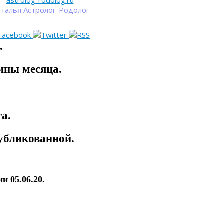
astrolog-rodolog.ru
талья Астролог-Родолог
.
ины месяца.
а.
убликованной.
и 05.06.20.