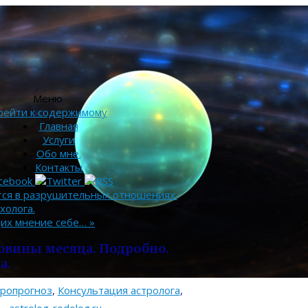
Меню
рейти к содержимому
Главная
Услуги
Обо мне.
Контакты
тся в разрушительных отношениях.
холога.
щих мнение себе…
»
ловины месяца. Подробно.
а.
тропрогноз
,
Консультация астролога
,