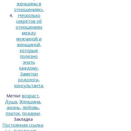
женщины в
отношениях».
Несколько
секретов об
отношениях
между
мужчиной и
женщиной,
которые
полезно
знать
каждому.
Заметки
родолога-
консультанта.
Метки:
возраст
,
Душа
,
Женщина
,
жизнь
,
любовь
,
платок
,
подарки
.
Закладка
Постоянная ссылка
.
«
«…Ангедония —