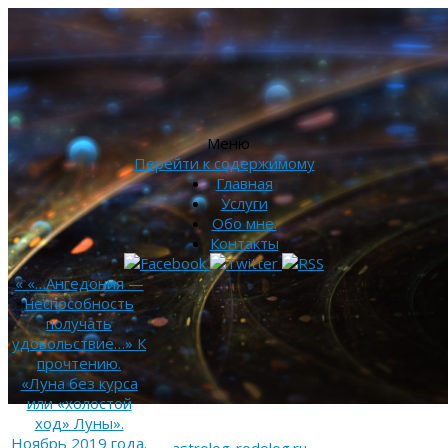
Меню
Перейти к содержимому
Главная
Услуги
Обо мне.
Контакты
«
«…Ангедония —
неспособность
получать
удовольствие…» К
прочтению.
«Луна без курса
или «холостой
ход» Луны».
Ноябрь 2019 года.