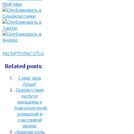
РќСЂР°РІРёС‚СЃСЏ
Related posts:
С кем твоя
Душа?
Препятствия
на пути
женщины к
благополучной,
успешной и
счастливой
жизни.
«Важная роль