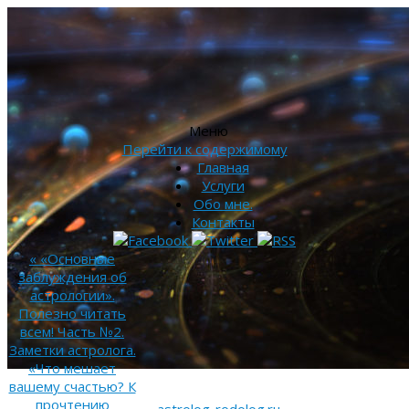
Меню
Перейти к содержимому
Главная
Услуги
Обо мне.
Контакты
«
«Основные
заблуждения об
астрологии».
Полезно читать
всем! Часть №2.
Заметки астролога.
«Что мешает
вашему счастью? К
прочтению