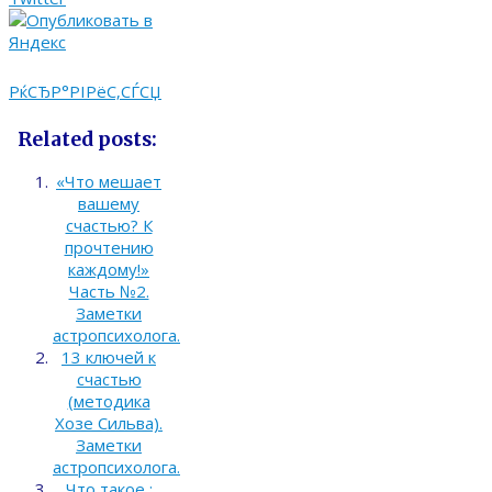
РќСЂР°РІРёС‚СЃСЏ
Related posts:
«Что мешает
вашему
счастью? К
прочтению
каждому!»
Часть №2.
Заметки
астропсихолога.
13 ключей к
счастью
(методика
Хозе Сильва).
Заметки
астропсихолога.
Что такое :