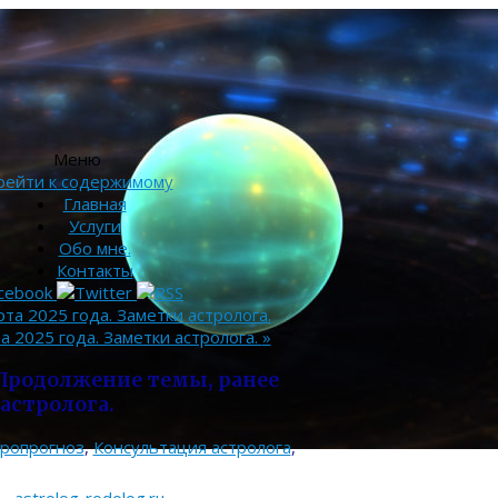
Меню
рейти к содержимому
Главная
Услуги
Обо мне.
Контакты
рта 2025 года. Заметки астролога.
а 2025 года. Заметки астролога.
»
 Продолжение темы, ранее
астролога.
тропрогноз
,
Консультация астролога
,