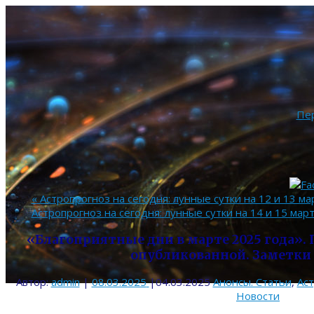
Пе
«
Астропрогноз на сегодня: лунные сутки на 12 и 13 ма
Астропрогноз на сегодня: лунные сутки на 14 и 15 март
«Благоприятные дни в марте 2025 года».
опубликованной. Заметки 
Автор:
admin
|
08.03.2025
|
04.03.2025
Анонсы. Статьи
,
Ас
Новости