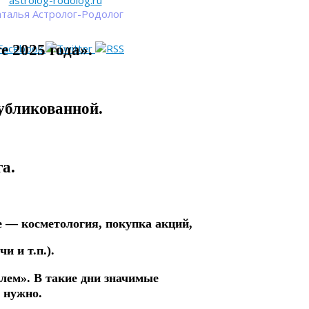
astrolog-rodolog.ru
талья Астролог-Родолог
 2025 года».
убликованной.
а.
е — косметология, покупка акций,
и и т.п.).
елем».
В такие дни значимые
 нужно.