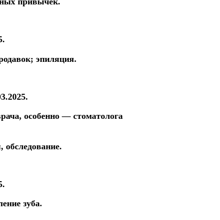
дных привычек.
5.
родавок; эпиляция.
03.2025.
рача, особенно — стоматолога
я,
обследование.
5.
ение зуба.