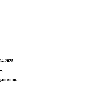
04.2025.
».
ед.помощь.