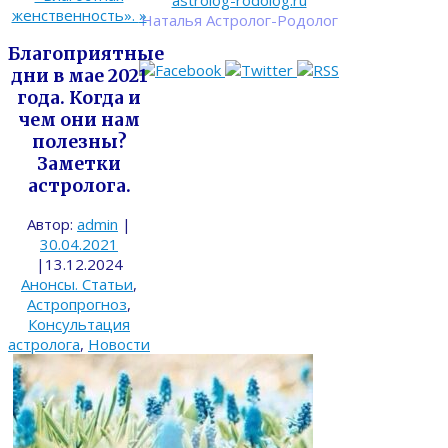
astrolog-rodolog.ru
женственность».
»
Наталья Астролог-Родолог
Благоприятные
дни в мае 2021
года. Когда и
чем они нам
полезны?
Заметки
астролога.
Автор:
admin
|
30.04.2021
|
13.12.2024
Анонсы. Статьи
,
Астропрогноз
,
Консультация
астролога
,
Новости