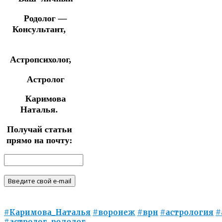
Родолог —
Консультант,
Астропсихолог,
Астролог
Каримова
Наталья.
Получай статьи
прямо на почту:
#Каримова_Наталья
#воронеж
#врн
#астрология
#
#астролог_родолог