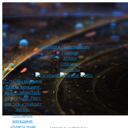
Меню
Перейти к содержимому
Главная
Услуги
Обо мне.
Контакты
«
…Чтобы мужчине
понять женщину,
нужно перестать
ее бояться…Пост
для тех, кто ищет
Жизнь.
Послание
женщине:
«Благостная