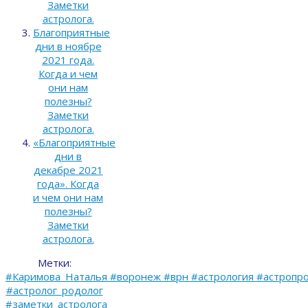
Заметки
астролога.
Благоприятные
дни в ноябре
2021 года.
Когда и чем
они нам
полезны?
Заметки
астролога.
«Благоприятные
дни в
декабре 2021
года». Когда
и чем они нам
полезны?
Заметки
астролога.
Метки:
#Каримова_Наталья #воронеж #врн #астрология #астропро
#астролог_родолог
#заметки_астролога