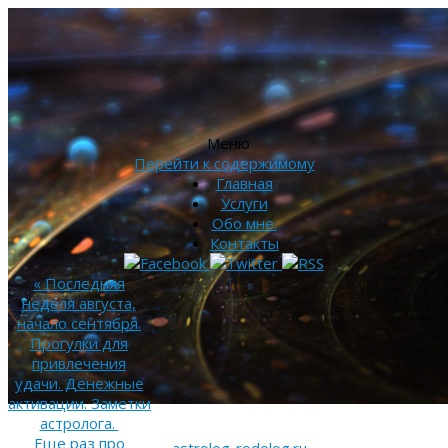
Меню
Перейти к содержимому
Главная
Услуги
Обо мне.
Контакты
«
Последняя
неделя августа,
начало сентября.
Прогулки для
привлечения
удачи. Денежные
активации. Заметки
астролога.
Еще раз про