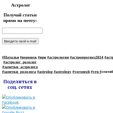
Астролог
Получай статьи
прямо на почту:
#Наталья
#воронеж
#врн
#астрология
#астропрогноз2024
#аст
#астролог_родолог
#заметки_астролога
#заметки_родолога
#astrolog
#astrology
#voronezh
#vrn
#
сентя
Поделиться в
соц. сетях