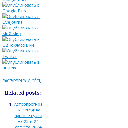
РќСЂР°РІРёС‚СЃСЏ
Related posts:
Астропрогноз
на сегодня:
лунные сутки
на 23 и 24
августа 2024