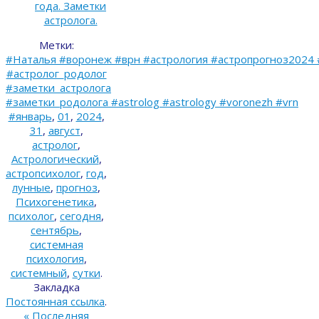
года. Заметки
астролога.
Метки:
#Наталья #воронеж #врн #астрология #астропрогноз2024 
#астролог_родолог
#заметки_астролога
#заметки_родолога #astrolog #astrology #voronezh #vrn
#январь
,
01
,
2024
,
31
,
август
,
астролог
,
Астрологический
,
астропсихолог
,
год
,
лунные
,
прогноз
,
Психогенетика
,
психолог
,
сегодня
,
сентябрь
,
системная
психология
,
системный
,
сутки
.
Закладка
Постоянная ссылка
.
«
Последняя