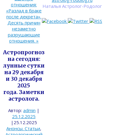
astrolog-rodolog.ru
отношения:
Наталья Астролог-Родолог
«Разлад в браке
после декрета».
Десять причин
незаметно
разрушающие
отношения.
»
Астропрогноз
на сегодня:
лунные сутки
на 29 декабря
и 30 декабря
2025
года. Заметки
астролога.
Автор:
admin
|
25.12.2025
|
25.12.2025
Анонсы. Статьи
,
Астрологический