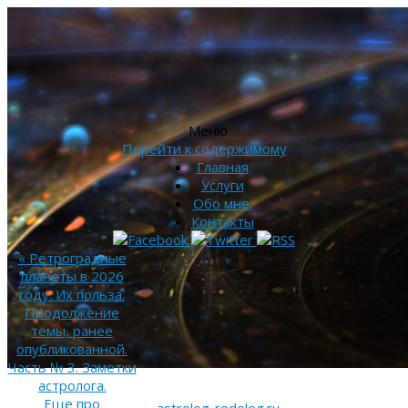
Меню
Перейти к содержимому
Главная
Услуги
Обо мне.
Контакты
«
Ретроградные
планеты в 2026
году. Их польза.
Продолжение
темы, ранее
опубликованной.
Часть № 3. Заметки
астролога.
Еще про