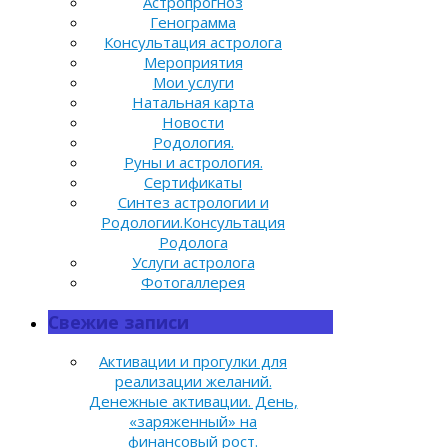
Астропрогноз
Генограмма
Консультация астролога
Мероприятия
Мои услуги
Натальная карта
Новости
Родология.
Руны и астрология.
Сертификаты
Синтез астрологии и
Родологии.Консультация
Родолога
Услуги астролога
Фотогаллерея
Свежие записи
Активации и прогулки для
реализации желаний.
Денежные активации. День,
«заряженный» на
финансовый рост.