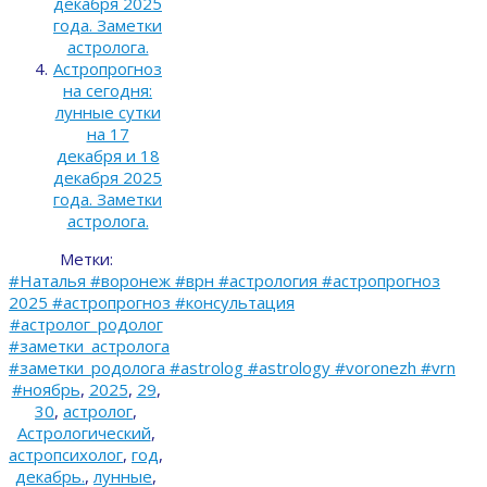
декабря 2025
года. Заметки
астролога.
Астропрогноз
на сегодня:
лунные сутки
на 17
декабря и 18
декабря 2025
года. Заметки
астролога.
Метки:
#Наталья #воронеж #врн #астрология #астропрогноз
2025 #астропрогноз #консультация
#астролог_родолог
#заметки_астролога
#заметки_родолога #astrolog #astrology #voronezh #vrn
#ноябрь
,
2025
,
29
,
30
,
астролог
,
Астрологический
,
астропсихолог
,
год
,
декабрь.
,
лунные
,