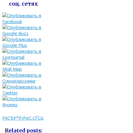
соц. сетях
РќСЂР°РІРёС‚СЃСЏ
Related posts: