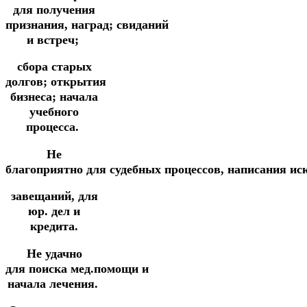
для получения
признания,
наград;
свиданий
и встреч;
сбора старых
долгов;
открытия
бизнеса; начала
учебного
процесса.
Не
благоприятно
для
судебных
процессов,
написания
ис
завещаний,
для
юр. дел и
кредита.
Не удачно
для
поиска
мед.помощи
и
начала лечения.