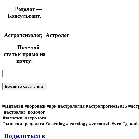
Родолог —
Консультант,
Астропсихолог,
Астролог
Получай
статьи прямо на
почту:
#Наталья
#воронеж
#врн
#астрология
#астропрогноз2025
#аст
#астролог_родолог
#заметки_астролога
#заметки_родолога
#astrolog
#astrology
#voronezh
#vrn
#
декаб
Поделиться в