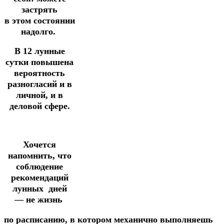
застрять
в
этом
состоянии
надолго.
В 12 лунные
сутки повышена
вероятность
разногласий
и в
личной,
и в
деловой сфере.
Хочется
напомнить, что
соблюдение
рекомендаций
лунных
дней
—
не жизнь
по
расписанию,
в
котором
механично
выполняешь