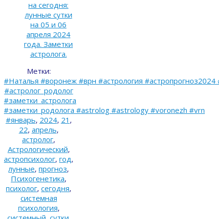
на сегодня:
лунные сутки
на 05 и 06
апреля 2024
года. Заметки
астролога.
Метки:
#Наталья #воронеж #врн #астрология #астропрогноз2024 
#астролог_родолог
#заметки_астролога
#заметки_родолога #astrolog #astrology #voronezh #vrn
#январь
,
2024
,
21
,
22
,
апрель
,
астролог
,
Астрологический
,
астропсихолог
,
год
,
лунные
,
прогноз
,
Психогенетика
,
психолог
,
сегодня
,
системная
психология
,
системный
,
сутки
.