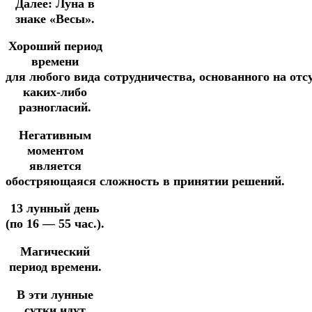
Далее:
Луна в
знаке «Весы».
Хороший период
времени
для
любого
вида
сотрудничества,
основанного
на
отс
каких-либо
разногласий.
Негативным
моментом
является
обостряющаяся
сложность
в
принятии
решений.
13 лунный день
(по 16 — 55 час.).
Магический
период времени.
В эти лунные
сутки идут