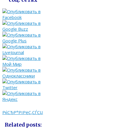
соц. сетях
РќСЂР°РІРёС‚СЃСЏ
Related posts: