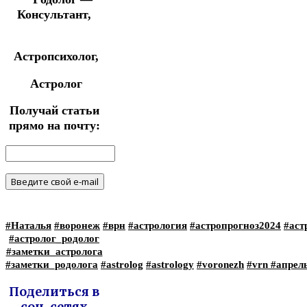
Консультант,
Астропсихолог,
Астролог
Получай статьи
прямо на почту:
#Наталья
#воронеж
#врн
#астрология
#астропрогноз2024
#аст
#астролог_родолог
#заметки_астролога
#заметки_родолога
#astrolog
#astrology
#voronezh
#vrn
#апрел
Поделиться в