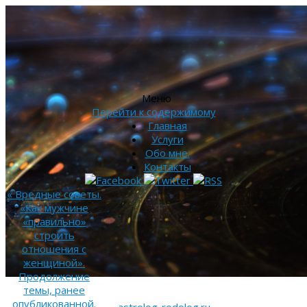
Меню
Перейти к содержимому
Главная
Услуги
Обо мне.
Контакты
«
Вредные советы.
«Как мужчине
«правильно»
строить
отношения с
женщиной».
Продолжение
темы, ранее
опубликованной.