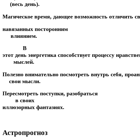
(весь день).
Магическое
время,
дающее
возможность
отличить
с
навязанных
посторонним
влиянием.
В
этот
день
энергетика
способствует
процессу нравств
мыслей.
Полезно
внимательно
посмотреть
внутрь
себя,
проан
свои мысли.
Пересмотреть
поступки,
разобраться
в своих
иллюзорных фантазиях.
Астропрогноз