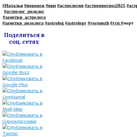
#Наталья
#воронеж
#врн
#астрология
#астропрогноз2025
#аст
#астролог_родолог
#заметки_астролога
#заметки_родолога
#astrolog
#astrology
#voronezh
#vrn
#
март
Поделиться в
соц. сетях