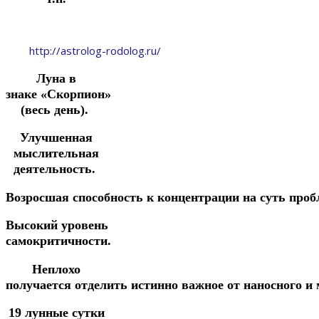
http://astrolog-rodolog.ru/
Луна в
знаке «Скорпион»
(весь день).
Улучшенная
мыслительная
деятельность.
Возросшая
способность
к
концентрации
на
суть
проб
Высокий
уровень
самокритичности.
Неплохо
получается
отделить
истинно
важное
от
наносного и
19 лунные сутки