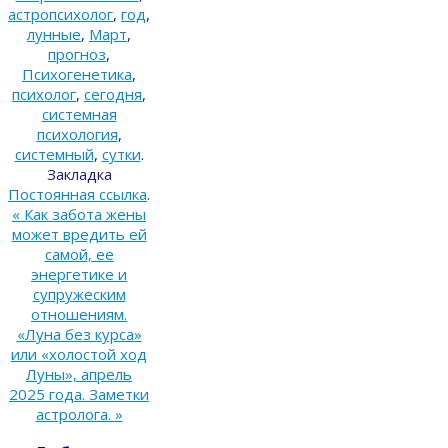
астропсихолог
,
год
,
лунные
,
Март
,
прогноз
,
Психогенетика
,
психолог
,
сегодня
,
системная
психология
,
системный
,
сутки
.
Закладка
Постоянная ссылка
.
«
Как забота жены
может вредить ей
самой, ее
энергетике и
супружеским
отношениям.
«Луна без курса»
или «холостой ход
Луны», апрель
2025 года. Заметки
астролога.
»