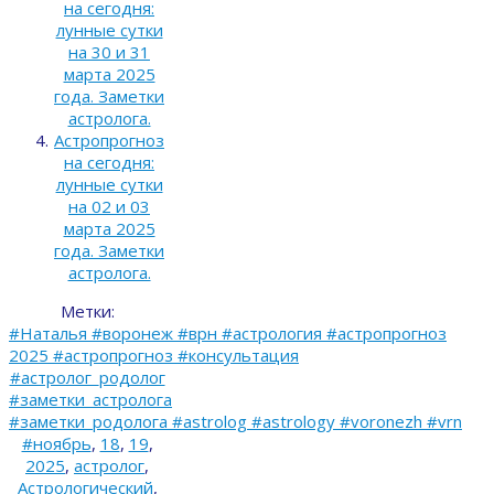
на сегодня:
лунные сутки
на 30 и 31
марта 2025
года. Заметки
астролога.
Астропрогноз
на сегодня:
лунные сутки
на 02 и 03
марта 2025
года. Заметки
астролога.
Метки:
#Наталья #воронеж #врн #астрология #астропрогноз
2025 #астропрогноз #консультация
#астролог_родолог
#заметки_астролога
#заметки_родолога #astrolog #astrology #voronezh #vrn
#ноябрь
,
18
,
19
,
2025
,
астролог
,
Астрологический
,