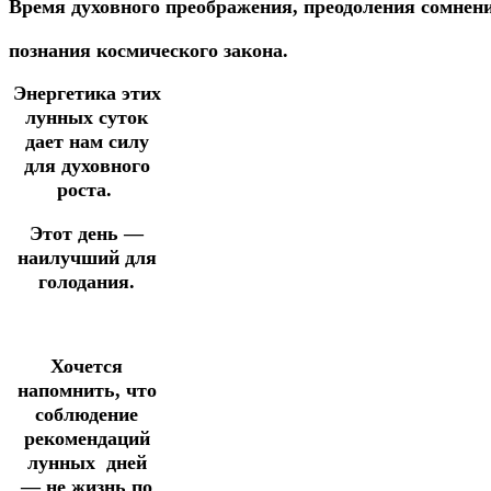
Время
духовного
преображения,
преодоления
сомнен
п
ознания
космического
закона.
Энергетика этих
лунных суток
дает нам силу
для духовного
роста.
Этот день —
наилучший для
голодания.
Хочется
напомнить, что
соблюдение
рекомендаций
лунных
дней
—
не жизнь
по