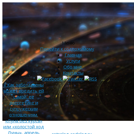
Меню
Перейти к содержимому
Главная
Услуги
Обо мне.
Контакты
«
Как забота жены
может вредить ей
самой, ее
энергетике и
супружеским
отношениям.
«Луна без курса»
или «холостой ход
Луны», апрель