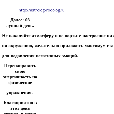
http://astrolog-rodolog.ru
Далее:
03
лунный день.
Не
накаляйте
атмосферу
и
не
портите
настроение
ни
ни
окружению,
желательно
приложить
максимум
ст
для
подавления
негативных
эмоций.
П
еренаправить
свою
энергичность
на
физические
упражнения.
Благоприятно в
этот день
сходить в сауну.