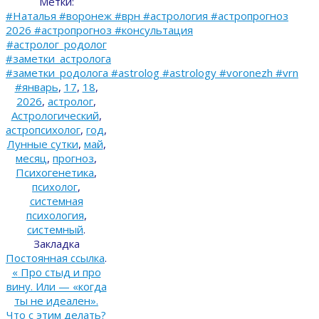
Метки:
#Наталья #воронеж #врн #астрология #астропрогноз
2026 #астропрогноз #консультация
#астролог_родолог
#заметки_астролога
#заметки_родолога #astrolog #astrology #voronezh #vrn
#январь
,
17
,
18
,
2026
,
астролог
,
Астрологический
,
астропсихолог
,
год
,
Лунные сутки
,
май
,
месяц
,
прогноз
,
Психогенетика
,
психолог
,
системная
психология
,
системный
.
Закладка
Постоянная ссылка
.
«
Про стыд и про
вину. Или — «когда
ты не идеален».
Что с этим делать?