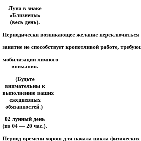
Луна в знаке
«Близнецы»
(весь день).
Периодически
возникающее
желание переключиться
занятие
не
спос
обствует
кропотливой
работе,
требую
мобилизации
личного
внимания.
(Будьте
внимательны к
выполнению ваших
ежедневных
обязанностей.)
02 лунный день
(по 04 — 20 час.).
Период
времени хорош
для
начала
цикла
физически