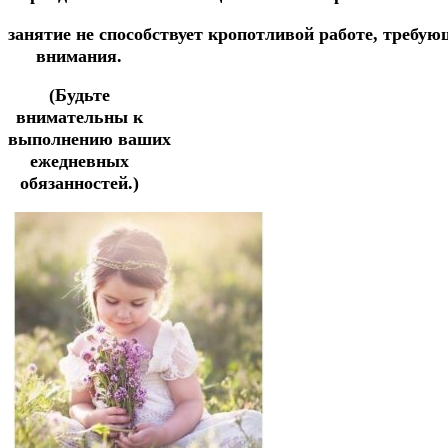
занятие
не
спос
обствует
кропотливой
работе,
требую
внимания.
(Будьте
внимательны к
выполнению ваших
ежедневных
обязанностей.)