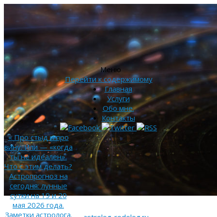
Меню
Перейти к содержимому
Главная
Услуги
Обо мне.
Контакты
«
Про стыд и про
вину. Или — «когда
ты не идеален».
Что с этим делать?
Астропрогноз на
сегодня: лунные
сутки на 19 и 20
мая 2026 года.
Заметки астролога.