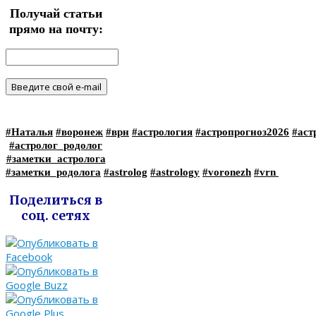
Получай статьи
прямо на почту:
#Наталья
#воронеж
#врн
#астрология
#астропрогноз2026
#аст
#астролог_родолог
#заметки_астролога
#заметки_родолога
#astrolog
#astrology
#voronezh
#vrn
Поделиться в
соц. сетях