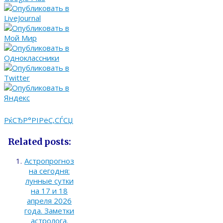
РќСЂР°РІРёС‚СЃСЏ
Related posts:
Астропрогноз
на сегодня:
лунные сутки
на 17 и 18
апреля 2026
года. Заметки
астролога.