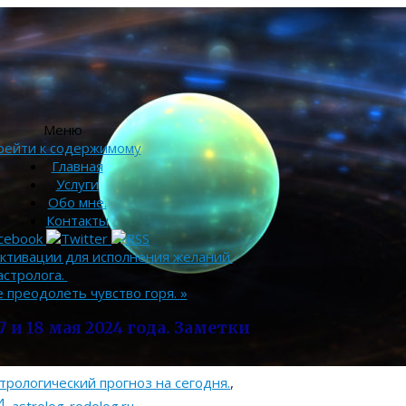
Меню
рейти к содержимому
Главная
Услуги
Обо мне.
Контакты
Активации для исполнения желаний.
астролога.
 преодолеть чувство горя.
»
 и 18 мая 2024 года. Заметки
трологический прогноз на сегодня.
,
и