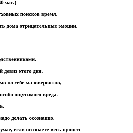
0 час.)
духовных
поисков время.
ять
дома
отрицательные
эмоции.
одственниками.
 девиз этого дня.
мо по себе
маловероятно,
особо
ощутимого вреда.
ь.
 надо
делать осознанно.
лучае,
если
осознаете
весь
процесс