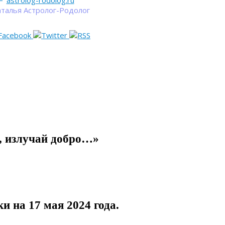
astrolog-rodolog.ru
талья Астролог-Родолог
 излучай добро…»
ки на 17 мая
2024 года.