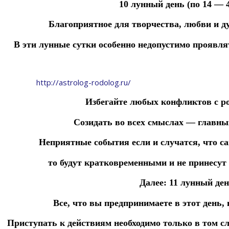
10 лунный день (по 14 — 4
Благоприятное для творчества, любви и 
В эти лунные
сутки
особенно
недопустимо
проявл
http://astrolog-rodolog.ru/
Избегайте любых конфликтов с р
Созидать во всех смыслах — главный
Неприятные события если и случатся, что са
то будут
кратковременными
и
не принесут
Далее:
11 лунный ден
Все, что вы предпринимаете в этот день,
Приступать
к
действиям
необходимо только
в
том
с