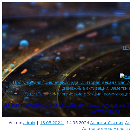
Пе
«
Прогулки для привлечения удачи. Вторая декада мая. 
Денежные активации. Заметки 
Защитные психологические реакции, помогающие
Астропрогноз на сегодня: лунные сутки на 17
астролога.
Автор:
admin
|
13.05.2024
|
14.05.2024
Анонсы. Статьи
,
Ас
Астропрогноз
,
Новост