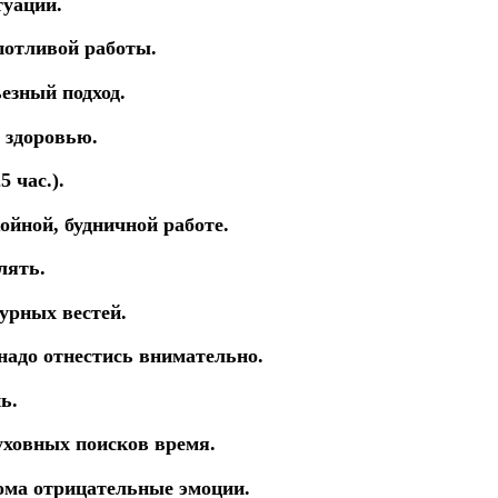
туации.
потливой работы.
езный подход.
 здоровью.
 час.).
ойной, будничной работе.
лять.
урных вестей.
 надо
отнестись внимательно.
ь.
уховных поисков время.
дома отрицательные эмоции.