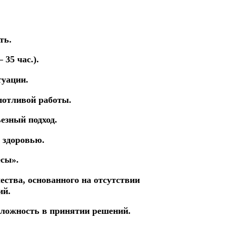
ть.
 35 час.).
туации.
потливой работы.
езный подход.
 здоровью.
есы».
чества,
основанного
на
отсутствии
ий.
сложность
в
принятии
решений.