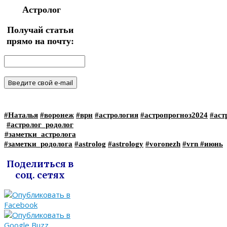
Астролог
Получай статьи
прямо на почту:
#Наталья
#воронеж
#врн
#астрология
#астропрогноз2024
#аст
#астролог_родолог
#заметки_астролога
#заметки_родолога
#astrolog
#astrology
#voronezh
#vrn
#июнь
Поделиться в
соц. сетях