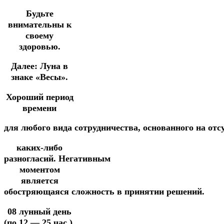
Будьте
внимательны к
своему
здоровью.
Далее:
Луна в
знаке «Весы».
Хороший период
времени
для
любого
вида
сотрудничества,
основанного
на
отс
каких-либо
разногласий.
Негативным
моментом
является
обостряющаяся
сложность
в
принятии
решений.
08 лунный день
(по 12 — 25 час.).