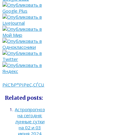
РќСЂР°РІРёС‚СЃСЏ
Related posts:
Астропрогноз
на сегодня:
лунные сутки
на 02 и 03
июня 2024