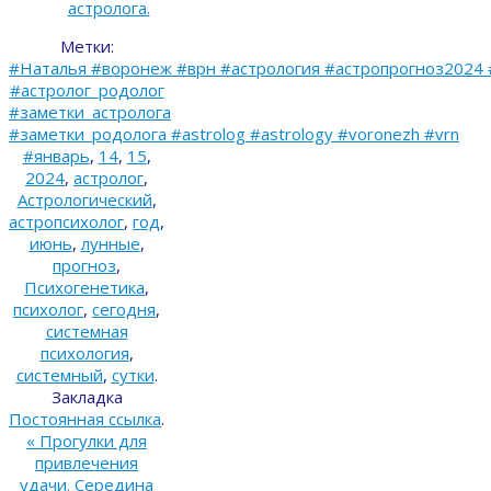
астролога.
Метки:
#Наталья #воронеж #врн #астрология #астропрогноз2024 
#астролог_родолог
#заметки_астролога
#заметки_родолога #astrolog #astrology #voronezh #vrn
#январь
,
14
,
15
,
2024
,
астролог
,
Астрологический
,
астропсихолог
,
год
,
июнь
,
лунные
,
прогноз
,
Психогенетика
,
психолог
,
сегодня
,
системная
психология
,
системный
,
сутки
.
Закладка
Постоянная ссылка
.
«
Прогулки для
привлечения
удачи. Середина