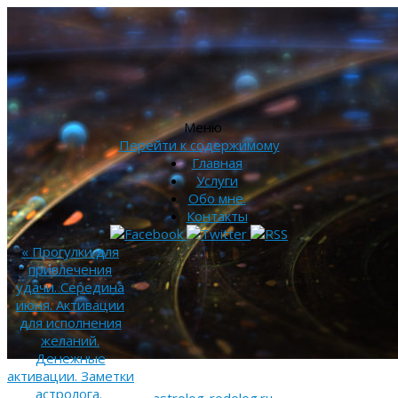
Меню
Перейти к содержимому
Главная
Услуги
Обо мне.
Контакты
«
Прогулки для
привлечения
удачи. Середина
июня. Активации
для исполнения
желаний.
Денежные
активации. Заметки
астролога.