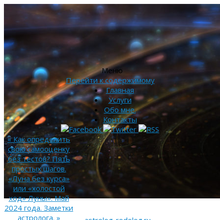
Меню
Перейти к содержимому
Главная
Услуги
Обо мне.
Контакты
«
Как определить
свою самооценку
без тестов? Пять
простых шагов.
«Луна без курса»
или «холостой
ход» Луны». Май
2024 года. Заметки
астролога.
»