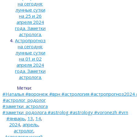
на сегодня:
лунные сутки
на 25 и 26
апреля 2024
года. Заметки
астролога.
Астропрогноз
на сегодня:
лунные сутки
на 01 и 02
апреля 2024
года. Заметки
астролога.
Метки:
#Наталья #воронеж #врн #астрология #астропрогноз2024 
#астролог_родолог
#заметки_астролога
#заметки_родолога #astrolog #astrology #voronezh #vrn
#январь
,
13
,
14
,
2024
,
апрель
,
астролог
,
Астрологический
,