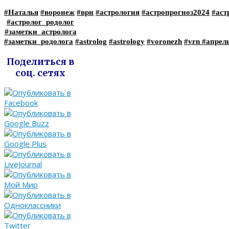
#Наталья
#воронеж
#врн
#астрология
#астропрогноз2024
#аст
#астролог_родолог
#заметки_астролога
#заметки_родолога
#astrolog
#astrology
#voronezh
#vrn
#апрел
Поделиться в
соц. сетях