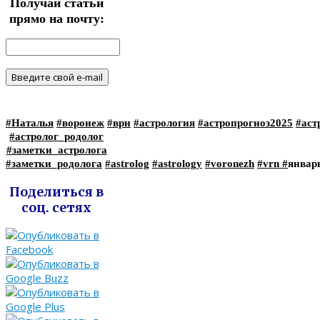
Получай статьи
прямо на почту:
#Наталья
#воронеж
#врн
#астрология
#астропрогноз2025
#аст
#астролог_родолог
#заметки_астролога
#заметки_родолога
#astrolog
#astrology
#voronezh
#vrn
#
январ
Поделиться в
соц. сетях