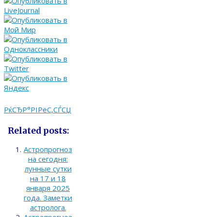
РќСЂР°РІРёС‚СЃСЏ
Related posts:
Астропрогноз
на сегодня:
лунные сутки
на 17 и 18
января 2025
года. Заметки
астролога.