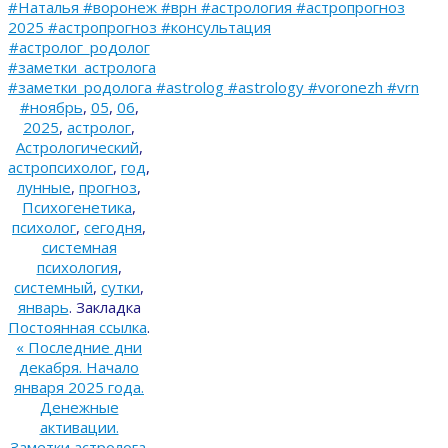
#Наталья #воронеж #врн #астрология #астропрогноз
2025 #астропрогноз #консультация
#астролог_родолог
#заметки_астролога
#заметки_родолога #astrolog #astrology #voronezh #vrn
#ноябрь
,
05
,
06
,
2025
,
астролог
,
Астрологический
,
астропсихолог
,
год
,
лунные
,
прогноз
,
Психогенетика
,
психолог
,
сегодня
,
системная
психология
,
системный
,
сутки
,
январь
.
Закладка
Постоянная ссылка
.
«
Последние дни
декабря. Начало
января 2025 года.
Денежные
активации.
Заметки астролога.