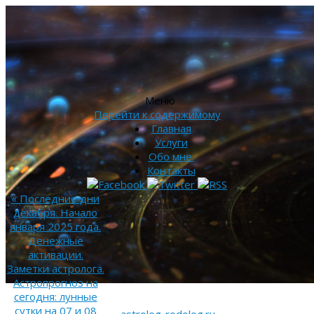
Меню
Перейти к содержимому
Главная
Услуги
Обо мне.
Контакты
«
Последние дни
декабря. Начало
января 2025 года.
Денежные
активации.
Заметки астролога.
Астропрогноз на
сегодня: лунные
сутки на 07 и 08