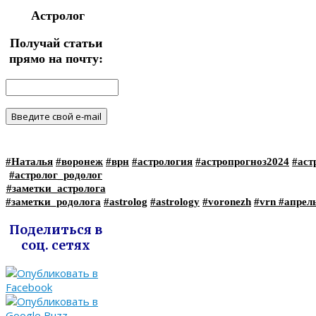
Астролог
Получай статьи
прямо на почту:
#Наталья
#воронеж
#врн
#астрология
#астропрогноз2024
#аст
#астролог_родолог
#заметки_астролога
#заметки_родолога
#astrolog
#astrology
#voronezh
#vrn
#апрел
Поделиться в
соц. сетях