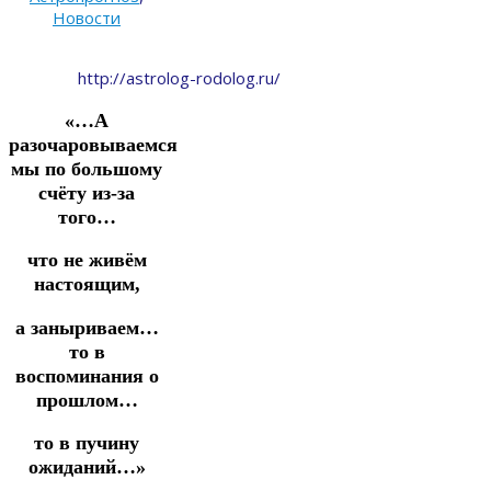
Новости
http://astrolog-rodolog.ru/
«…А
разочаровываемся
мы по большому
счёту из-за
того…
что не живём
настоящим,
а заныриваем…
то в
воспоминания о
прошлом…
то в пучину
ожиданий…»