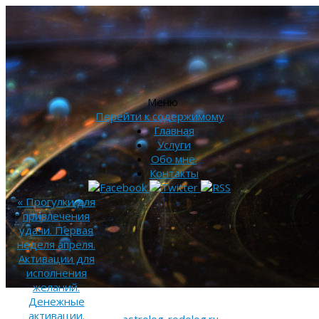
Меню
Перейти к содержимому
Главная
Услуги
Обо мне.
Контакты
«
Прогулки для
привлечения
удачи. Первая
неделя апреля.
Активации для
исполнения
желаний.
Денежные
активации.