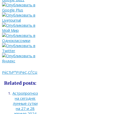
РќСЂР°РІРёС‚СЃСЏ
Related posts:
Астропрогноз
на сегодня:
лунные сутки
на 27 и 28
апреля 2024