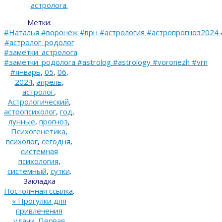
астролога.
Метки:
#Наталья #воронеж #врн #астрология #астропрогноз2024 
#астролог_родолог
#заметки_астролога
#заметки_родолога #astrolog #astrology #voronezh #vrn
#январь
,
05
,
06
,
2024
,
апрель
,
астролог
,
Астрологический
,
астропсихолог
,
год
,
лунные
,
прогноз
,
Психогенетика
,
психолог
,
сегодня
,
системная
психология
,
системный
,
сутки
.
Закладка
Постоянная ссылка
.
«
Прогулки для
привлечения
удачи. Первая