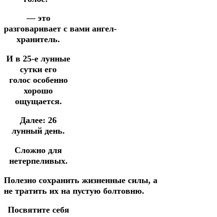
— это
разговаривает
с
вами
ангел-
хранитель.
И
в 25-е лунные
сутки
его
голос особенно
хорошо
ощущается.
Далее: 26
лунный день.
Сложно для
нетерпеливых.
Полезно сохранить
жизненные
силы,
а
не
тратить
их
на
пустую
болтовню.
Посвятите себя