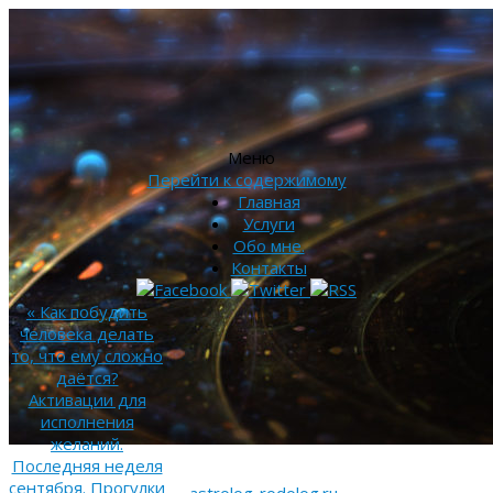
Меню
Перейти к содержимому
Главная
Услуги
Обо мне.
Контакты
«
Как побудить
человека делать
то, что ему сложно
даётся?
Активации для
исполнения
желаний.
Последняя неделя
сентября. Прогулки