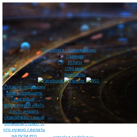
Меню
Перейти к содержимому
Главная
Услуги
Обо мне.
Контакты
«
«Какую подсказку
хочет сообщить
вам ваше
внутреннее «Я»?»
Тест- анализ.
«Какой ваш самый
большой страх? И
что нужно сделать
на пути его