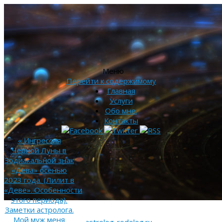
Меню
Перейти к содержимому
Главная
Услуги
Обо мне.
Контакты
«
Ингрессия
Черной Луны в
Зодиакальной знак
«Дева» осенью
2023 года. (Лилит в
«Деве». Особенности
этого периода).
Заметки астролога.
Мой муж меня