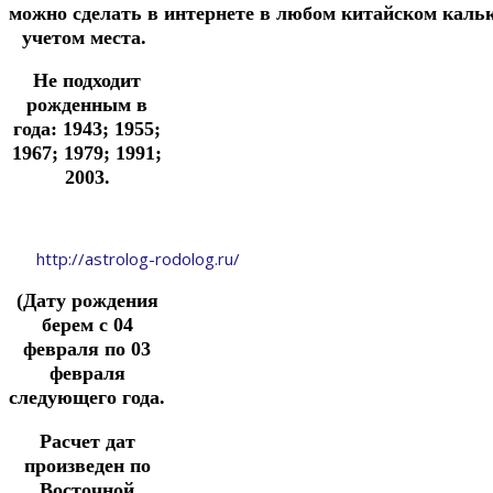
можно
сделать
в
интернете
в
любом
китайском
каль
учетом места.
Не подходит
рожденным в
года: 1943; 1955;
1967; 1979; 1991;
2003.
http://astrolog-rodolog.ru/
(Дату рождения
берем с 04
февраля по 03
февраля
следующего года.
Расчет дат
произведен по
Восточной